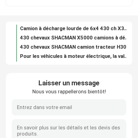
Camion à décharge lourde de 6x4 430 ch X3000 SHACMAN Camion à décharge de 8x4 380 ch 400 ch
430 chevaux SHACMAN X5000 camions à décharge lourds 6x4 8x4 camions à décharge rouges 380 ch 400 ch
Visite de l'usine
430 chevaux SHACMAN camion tracteur H3000 diesel camion tracteur 6x4 EuroII blanc
Pour les véhicules à moteur électrique, la valeur maximale de la valeur maximale de la valeur maximale de la valeur maximale de la valeur maximale de la valeur maximale de la valeur maximale de la valeur maximale de la valeur maximale de la valeur maximale de la valeur maximale de la valeur maximale de la valeur maximale de la valeur maximale.
Contrôle de la qualité
SHACMAN X3000 6x6 camion tracteur 430HP EuroII blanc
Le camion tracteur SHACMAN X5000 4x2 430 chevaux EuroV blanc
Nous contacter
Le véhicule de traction SHACMAN X6000 6x4 430 ch/500 ch/550 ch
SHACMAN L3000 fourgon cargo 4x2 240 280 340 380 chevaux fourgon diesel
SHACMAN H3000 camion mélangeur de béton 6x4 camion mélangeur d'agitateur 340HP blanc
Nouvelles
Laisser un message
Camion à réservoir d'eau vert de 340 chevaux SHACMAN F3000 6x4 Camion de transport d'eau EruoII
Nous vous rappellerons bientôt!
SHCMAN F3000 grue camion de chargement 6x4 camion à rampe grue 340 chevaux 380 chevaux
Demandez un devis
Camion à ordures à compression de 340 ch SHACMAN F3000 Chargeur arrière Camion à ordures 6x4 Euro Il
SHACMAN F3000 6x4 CNG Dump Truck 10JSD180 QH50 Transmission en spline 340 Chevaux / 430 Chevaux 12.00R20 pneus
Camion à benne basculante lourd
X3000 camionneur lourd 8x4 SHACMAN GNC bleu camionneur à décharge Droit conducteur 430 ch
Camion à bois de 430 ch SHACMAN F3000 6x4 10 roues Camion de livraison de bois
Camion de tracteur