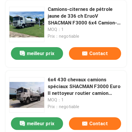
Camions-citernes de pétrole
jaune de 336 ch EruoV
SHACMAN F3000 6x4 Camion-
citerne de pétrole brut
MOQ：1
Prix：negotiable
meilleur prix
Contact
6x4 430 chevaux camions
spéciaux SHACMAN F3000 Euro
À la maison
II nettoyeur routier camion
balayeur
MOQ：1
Prix：negotiable
Produits
meilleur prix
Contact
Camion à décharge lourde SHACMAN F3000 6x4 380 HP 430 HP
À propos de nous