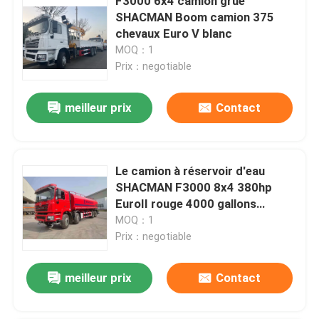
F3000 6x4 camion grue
SHACMAN Boom camion 375
chevaux Euro V blanc
MOQ：1
Prix：negotiable
meilleur prix
Contact
Le camion à réservoir d'eau
SHACMAN F3000 8x4 380hp
EuroII rouge 4000 gallons
camion à eau
MOQ：1
Prix：negotiable
meilleur prix
Contact