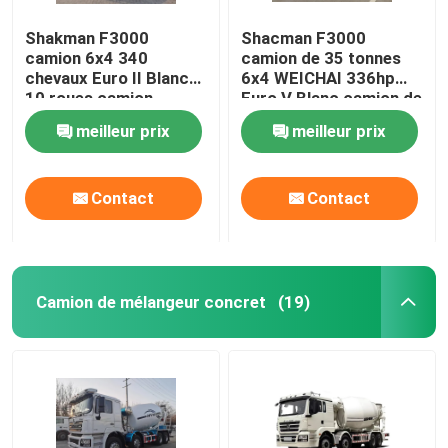
Shakman F3000
Shacman F3000
camion 6x4 340
camion de 35 tonnes
chevaux Euro II Blanc
6x4 WEICHAI 336hp
10 roues camion
Euro V Blanc camion de
fret
meilleur prix
meilleur prix
Contact
Contact
Camion de mélangeur concret
(19)