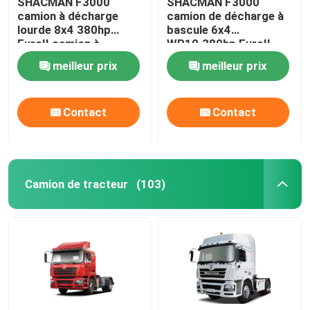
SHACMAN F3000
SHACMAN F3000
camion à décharge
camion de décharge à
lourde 8x4 380hp
bascule 6x4
Camions-citernes à pétrole
EuroII camion à
WP10.380hp EuroII
décharge jaune
rouge 10 pneus avec
meilleur prix
meilleur prix
WEICHAI
5175mm
Chariot à ordures à compression
Contact
Contact
Semi-remorque
Camion de tracteur
(103)