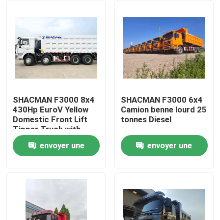
SHACMAN F3000 8x4
SHACMAN F3000 6x4
430Hp EuroV Yellow
Camion benne lourd 25
Domestic Front Lift
tonnes Diesel
Tipper Truck with
300L Fuel Tank and
envoyer une
envoyer une
12.00R20 Tires
À la maison
demande
demande
Produits
À propos de nous