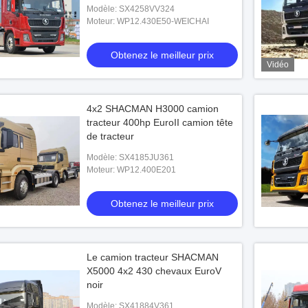
Modèle: SX4258VV324
Moteur: WP12.430E50-WEICHAI
Obtenez le meilleur prix
Vidéo
4x2 SHACMAN H3000 camion
tracteur 400hp EuroII camion tête
de tracteur
Modèle: SX4185JU361
Moteur: WP12.400E201
Obtenez le meilleur prix
Le camion tracteur SHACMAN
X5000 4x2 430 chevaux EuroV
noir
Modèle: SX41884V361