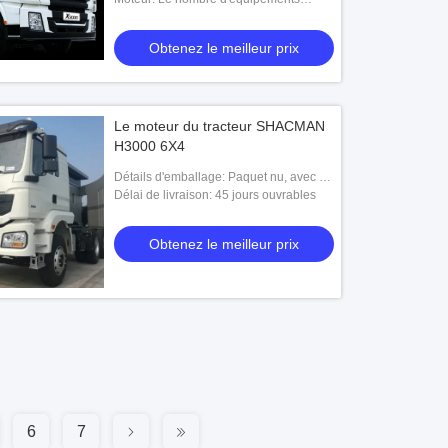
utilisés
Obtenez le meilleur prix
Le moteur du tracteur SHACMAN
H3000 6X4
Détails d'emballage: Paquet nu, avec de
la cire avant expédition.
Délai de livraison: 45 jours ouvrables
Obtenez le meilleur prix
6
7