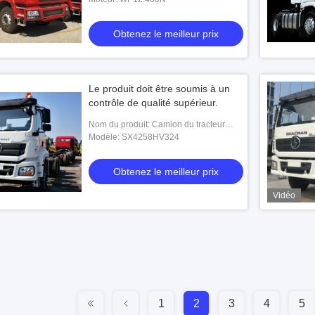
Obtenez le meilleur prix
Le produit doit être soumis à un
contrôle de qualité supérieur.
Nom du produit: Camion du tracteur
H3000
Modèle: SX4258HV324
Obtenez le meilleur prix
Vidéo
1
2
3
4
5