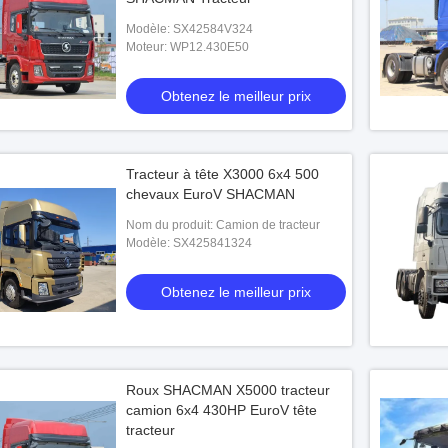
Modèle: SX42584V324
Moteur: WP12.430E50
Obtenez le meilleur prix
Tracteur à tête X3000 6x4 500
chevaux EuroV SHACMAN
Nom du produit: Camion de tracteur
Modèle: SX425841324
Obtenez le meilleur prix
Roux SHACMAN X5000 tracteur
camion 6x4 430HP EuroV tête
tracteur