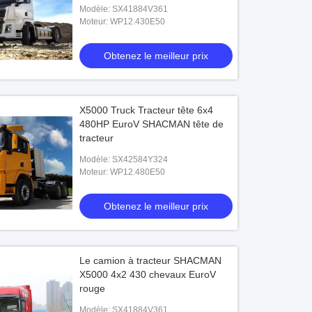
Modèle: SX41884V361
Moteur: WP12.430E50
Obtenez le meilleur prix
X5000 Truck Tracteur tête 6x4
480HP EuroV SHACMAN tête de
tracteur
Modèle: SX42584Y324
Moteur: WP12.480E50
Obtenez le meilleur prix
Le camion à tracteur SHACMAN
X5000 4x2 430 chevaux EuroV
rouge
Modèle: SX41884V361