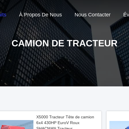
its
À Propos De Nous
Nous Contacter
Év
CAMION DE TRACTEUR
X5000 Tracteur Tête de camion
6x4 430HP EuroV Roux
SHACMAN Tracteur