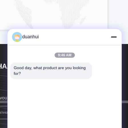
duanhui
9:46 AM
HAAN XI HAN OCEAN CO . , LTD
Good day, what product are you looking 
for?
vous rappellera au plus vite.
Inscrivez-vous