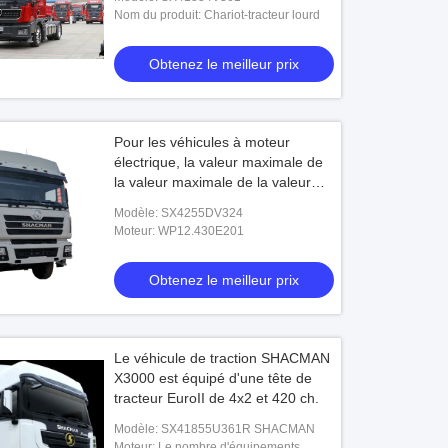
Nom du produit: Chariot-tracteur lourd
Obtenez le meilleur prix
Pour les véhicules à moteur
électrique, la valeur maximale de
la valeur maximale de la valeur
maximale de la valeur maximale
Modèle: SX4255DV324
de la valeur maximale de la valeur
Moteur: WP12.430E201
maximale de la valeur maximale
de la valeur maximale de la valeur
Obtenez le meilleur prix
maximale de la valeur maximale
de la valeur maximale de la valeur
maximale de la valeur maximale
de la valeur maximale.
Le véhicule de traction SHACMAN
X3000 est équipé d'une tête de
tracteur EuroII de 4x2 et 420 ch.
Modèle: SX41855U361R SHACMAN
Moteur: Le nombre d'équipements