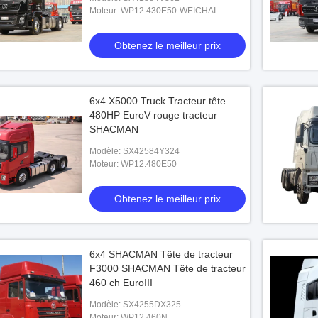
 430HP 6x4 camion
Moteur: WP12.430E50-WEICHAI
rme d'émission Euro 2
Obtenez le meilleur prix
le meilleur prix
6x4 X5000 Truck Tracteur tête
480HP EuroV rouge tracteur
SHACMAN
Modèle: SX42584Y324
Moteur: WP12.480E50
Obtenez le meilleur prix
6x4 SHACMAN Tête de tracteur
F3000 SHACMAN Tête de tracteur
460 ch EuroIII
Modèle: SX4255DX325
Moteur: WP12.460N