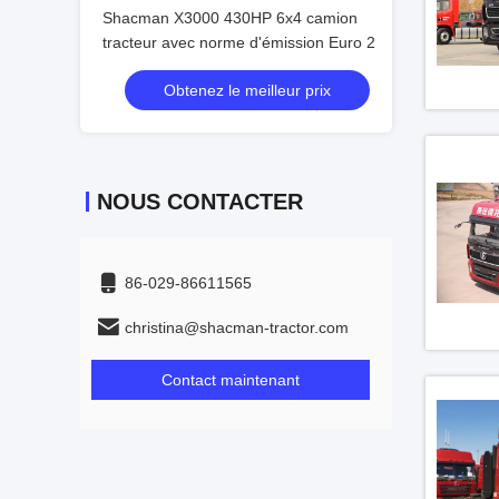
 camion
Shacman X3000 430HP 6x4 camion
Shacman X3000
sion Euro 2
tracteur avec norme d'émission Euro 2
tracteur avec no
 prix
Obtenez le meilleur prix
Obtenez 
NOUS CONTACTER
86-029-86611565
christina@shacman-tractor.com
Contact maintenant