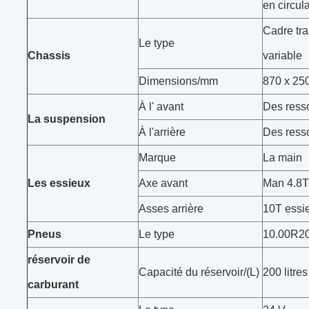
en circul
Cadre tra
Le type
Chassis
variable
Dimensions/mm
870 x 250
À l' avant
Des resso
La suspension
À l'arrière
Des resso
Marque
La main
Les essieux
Axe avant
Man 4.8T
Asses arrière
10T essie
Pneus
Le type
10.00R2
réservoir de
Capacité du réservoir/(L)
200 litre
carburant