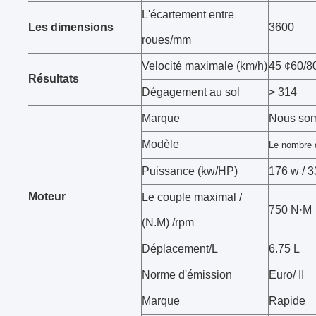
L'écartement entre
Les dimensions
3600
roues/mm
Velocité maximale (km/h)
45 ¢60/8
Résultats
Dégagement au sol
> 314
Marque
Nous som
Modèle
Le nombre d
Puissance (kw/HP)
176 w / 3
Moteur
Le couple maximal /
750 N·M
(N.M) /rpm
Déplacement/L
6.75 L
Norme d'émission
Euro/ II
Marque
Rapide