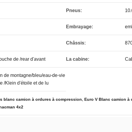
Pneus:
10
Embrayage:
emb
Châssis:
870
ouche de /rear d'avant
La cabine:
Ca
on de montagne/bleu/eau-de-vie
 /Klein d'étoile et de lu
,
s blanc camion à ordures à compression
Euro V Blanc camion à
Shacman 4x2