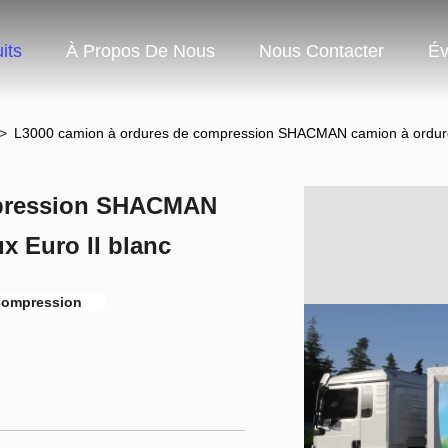
its
À Propos De Nous
Nous Contacter
Év
>
L3000 camion à ordures de compression SHACMAN camion à ordures
mpression SHACMAN
x Euro II blanc
 compression