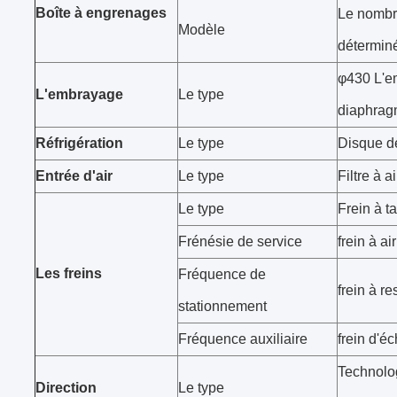
Boîte à engrenages
Le nombre
Modèle
déterminé
φ430 L'e
L'embrayage
Le type
diaphra
Réfrigération
Le type
Disque d
Entrée d'air
Le type
Filtre à a
Le type
Frein à 
Frénésie de service
frein à ai
Les freins
Fréquence de
frein à re
stationnement
Fréquence auxiliaire
frein d'
Technolog
Direction
Le type