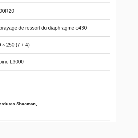
.00R20
rayage de ressort du diaphragme φ430
 × 250 (7 + 4)
bine L3000
,
 ordures Shacman