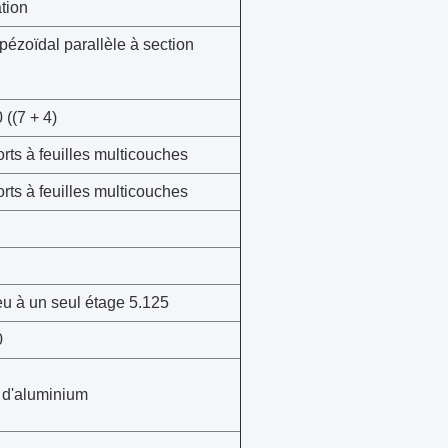
ation
pézoïdal parallèle à section
 ((7 + 4)
rts à feuilles multicouches
rts à feuilles multicouches
u à un seul étage 5.125
0
s d'aluminium