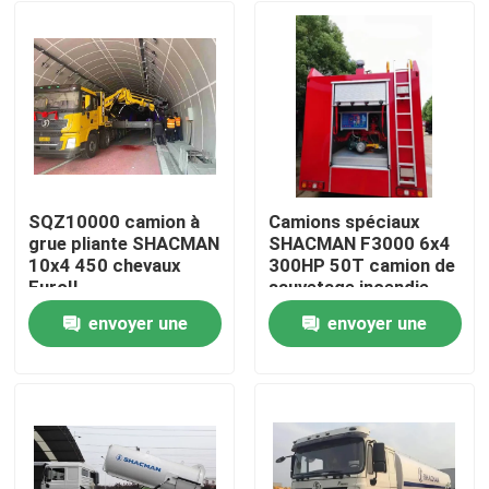
SQZ10000 camion à
Camions spéciaux
grue pliante SHACMAN
SHACMAN F3000 6x4
10x4 450 chevaux
300HP 50T camion de
EuroII
sauvetage incendie
avec WEICHAI
envoyer une
envoyer une
WP10.300E22 moteur
À la maison
et FAST RTD-11509C
demande
demande
boîte de vitesses
Produits
À propos de nous