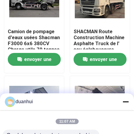
Visite de l'usine
Camion de pompage
SHACMAN Route
Contrôle de la qualité
d'eaux usées Shacman
Construction Machine
F3000 6x6 380CV
Asphalte Truck de l'
Charge utile 70 tonnes
eau éclaboussure
Nous contacter
F3000 6x4 300HP 50T
envoyer une
envoyer une
demande
demande
Nouvelles
Demandez un devis
duanhui
Camion à benne basculante lourd
11:07 AM
Camion de tracteur