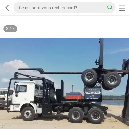
2
/
3